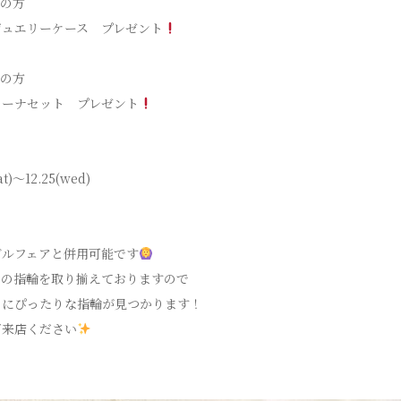
入の方
ジュエリーケース プレゼント
入の方
リーナセット プレゼント
at)〜12.25(wed)
ダルフェアと併用可能です
ンの指輪を取り揃えておりますので
りにぴったりな指輪が見つかります！
ご来店ください