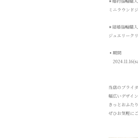
✴︎婚約指輪購
ミニラウンド
✴︎結婚指輪購
ジュエリーク
▪︎期間
2024.11.16(s
当店のブライ
幅広いデザイ
きっとおふた
ぜひお気軽に