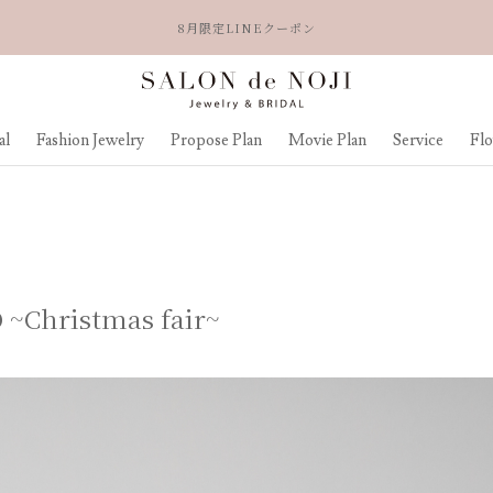
8月限定LINEクーポン
al
Fashion Jewelry
Propose Plan
Movie Plan
Service
Fl
 ~Christmas fair~