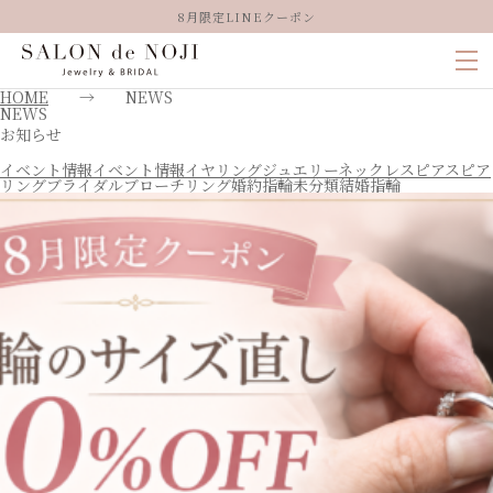
8月限定LINEクーポン
HOME
→
NEWS
NEWS
お知らせ
イベント情報
イベント情報
イヤリング
ジュエリー
ネックレス
ピアス
ピア
リング
ブライダル
ブローチ
リング
婚約指輪
未分類
結婚指輪